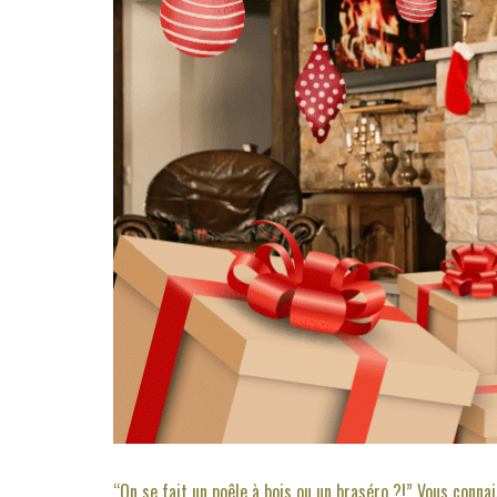
“On se fait un poêle à bois ou un braséro ?!” Vous conna