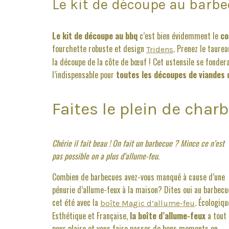
Le kit de découpe au barb
Le kit de découpe au bbq
c’est bien évidemment le
co
fourchette robuste et design
. Prenez le taure
Tridens
la découpe de la côte de bœuf ! Cet ustensile se fonde
l’indispensable pour
toutes les découpes de viandes 
Faites le plein de char
Chérie il fait beau ! On fait un barbecue ? Mince ce n’est
pas possible on a plus d’allume-feu.
Combien de barbecues avez-vous manqué à cause d’une
pénurie d’allume-feux à la maison? Dites oui au barbecu
cet été avec la
. Écologiqu
boîte Magic d’allume-feu
Esthétique et Française,
la boîte d’allume-feux
a tout
pour plaire et vous faire passer de bons moments en