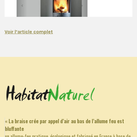
Voir l’article complet
Nous utilisons des cookies pour vous garantir la meilleure
expérience sur notre site web. Si vous continuez à utiliser ce
« La braise crée par appel d’air au bas de l’allume feu est
site, nous supposerons que vous en êtes satisfait.
bluffante
OK
un allume-feu pratique, écologique et fabriqué en France à base de