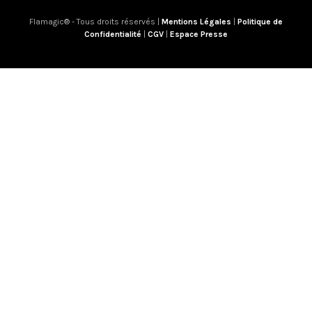
Flamagic® - Tous droits réservés |
Mentions Légales
|
Politique de
Confidentialité
|
CGV
|
Espace Presse
Nous utilisons des cookies pour vous garantir la meilleure
expérience sur notre site web. Si vous continuez à utiliser ce
site, nous supposerons que vous en êtes satisfait.
OK